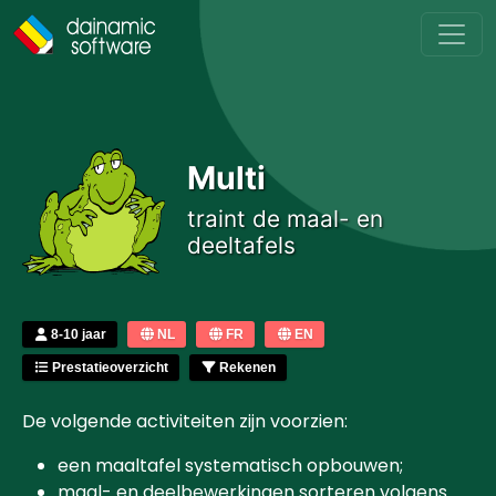
Skip to main content
Multi
traint de maal- en
deeltafels
8-10 jaar
NL
FR
EN
Prestatieoverzicht
Rekenen
De volgende activiteiten zijn voorzien:
een maaltafel systematisch opbouwen;
maal- en deelbewerkingen sorteren volgens