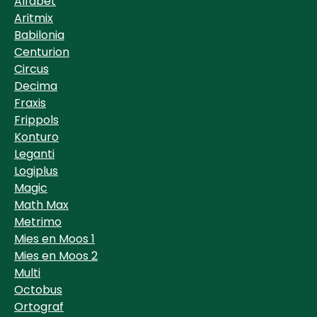
Alfabet
Aritmix
Babilonia
Centurion
Circus
Decima
Fraxis
Frippols
Konturo
Leganti
Logiplus
Magic
Math Max
Metrimo
Mies en Moos 1
Mies en Moos 2
Multi
Octobus
Ortograf