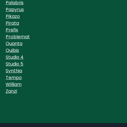
Palabris
Papyrus
Pikazo
Pirata
Prefix
Problemat
Quanta
Quibis
Studio 4
Studio 5
Synthia
Tempo
William
Zanzi