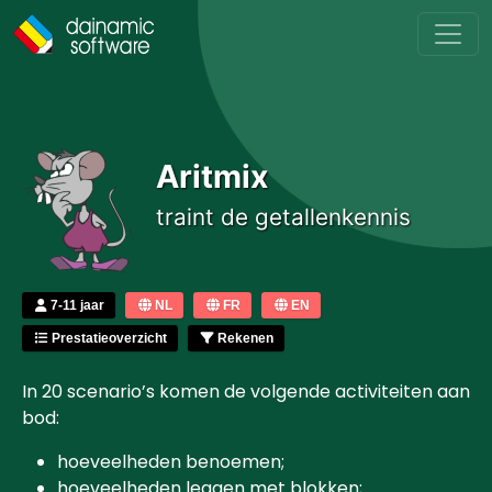
Skip to main content
Aritmix
traint de getallenkennis
7-11 jaar
NL
FR
EN
Prestatieoverzicht
Rekenen
In 20 scenario’s komen de volgende activiteiten aan
bod:
hoeveelheden benoemen;
hoeveelheden leggen met blokken;