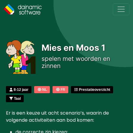
Skip to main content
Mies en Moos 1
spelen met woorden en
zinnen
8-12 jaar
NL
FR
Prestatieoverzicht
Taal
Er is een keuze uit acht scenario’s, waarin de
volgende activiteiten aan bod komen:
de correcte zin kiezen;